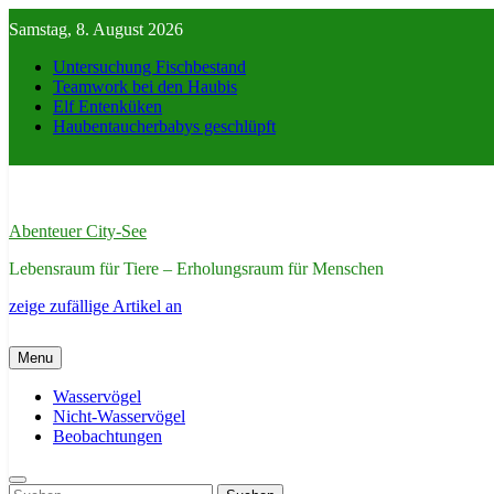
Skip
Samstag, 8. August 2026
to
content
Untersuchung Fischbestand
Teamwork bei den Haubis
Elf Entenküken
Haubentaucherbabys geschlüpft
Abenteuer City-See
Lebensraum für Tiere – Erholungsraum für Menschen
zeige zufällige Artikel an
Menu
Wasservögel
Nicht-Wasservögel
Beobachtungen
Suchen