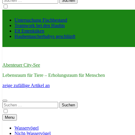
nach:
Untersuchung Fischbestand
Teamwork bei den Haubis
Elf Entenküken
Haubentaucherbabys geschlüpft
Abenteuer City-See
Lebensraum für Tiere – Erholungsraum für Menschen
zeige zufällige Artikel an
Suchen
nach:
Menu
Wasservögel
Nicht-Wasservögel